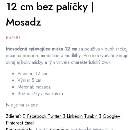
12 cm bez paličky |
Mosadz
€
37.00
Mosadzná spievajúca miska 12 cm
sa používa v budhistickej
praxi na podporu meditácie a modlitby. Po rozozvučaní vibruje
okraj aj boky misky, a tým vytvára charakteristický zvuk.
Priemer: 12 cm
Výška: 5 cm
Materiál: mosadz
Bez paličky a vankúšika
Nie je na sklade
Zdieľať:
Facebook
Twitter
Linkedin
Tumblr
Google+
Pinterest
Email
Kód produktu:
Tib-24
Kategórie:
Ezoterické Minerály a