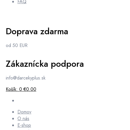
FAQ
Doprava zdarma
od 50 EUR
Zákaznícka podpora
info@darcekyplus.sk
Košík:
0
€0.00
Domov
O nás
E-shop