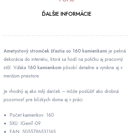
ĎALŠIE INFORMÁCIE
Ametystový stromček šťastia so 160 kamienkami
je pekná
dekorácia do interiéru, ktorá sa hodí na poličku aj pracovný
stôl. Vďaka
160 kamienkom
pôsobí detailne a vynikne aj v
menšom priestore.
Je vhodný aj ako milý darček – môže poslúžiť ako drobná
pozornosť pre blízkych doma aj v práci.
Počet kamienkov: 160
SKU: IGemT-09
EAN: 5055796531165