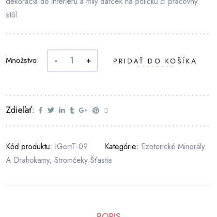
dekorácia do interiéru a milý darček na poličku či pracovný
stôl.
Množstvo:
-
+
PRIDAŤ DO KOŠÍKA
Zdieľať:
Kód produktu:
IGemT-09
Kategórie:
Ezoterické Minerály
A Drahokamy
,
Stromčeky Šťastia
POPIS