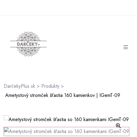
rátenia
ienky
DarčekyPlus.sk
>
Produkty
>
Ametystový stromček šťastia 160 kamienkov | IGemT-09
🔍