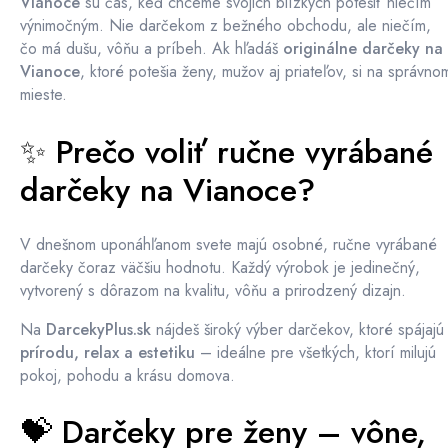
Vianoce
sú čas, keď chceme svojich blízkych potešiť niečím
výnimočným. Nie darčekom z bežného obchodu, ale niečím,
čo má dušu, vôňu a príbeh. Ak hľadáš
originálne darčeky na
Vianoce
, ktoré potešia ženy, mužov aj priateľov, si na správno
mieste.
✨ Prečo voliť ručne vyrábané
darčeky na Vianoce?
V dnešnom uponáhľanom svete majú osobné, ručne vyrábané
darčeky čoraz väčšiu hodnotu. Každý výrobok je jedinečný,
vytvorený s dôrazom na kvalitu, vôňu a prirodzený dizajn.
Na
DarcekyPlus.sk
nájdeš široký výber darčekov, ktoré spájajú
prírodu, relax a estetiku
– ideálne pre všetkých, ktorí milujú
pokoj, pohodu a krásu domova.
💝 Darčeky pre ženy – vône,