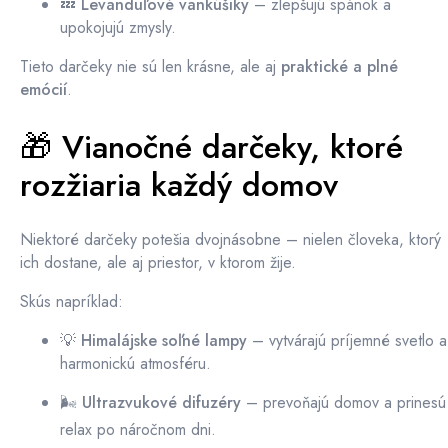
💤
Levanduľové vankúšiky
– zlepšujú spánok a
upokojujú zmysly.
Tieto darčeky nie sú len krásne, ale aj
praktické a plné
emócií
.
🎁 Vianočné darčeky, ktoré
rozžiaria každý domov
Niektoré darčeky potešia dvojnásobne – nielen človeka, ktorý
ich dostane, ale aj priestor, v ktorom žije.
Skús napríklad:
💡
Himalájske soľné lampy
– vytvárajú príjemné svetlo a
harmonickú atmosféru.
🌬️
Ultrazvukové difuzéry
– prevoňajú domov a prinesú
relax po náročnom dni.