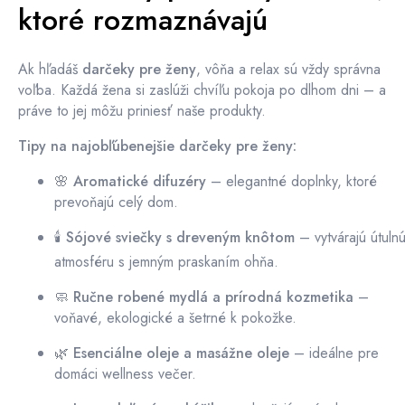
ktoré rozmaznávajú
Ak hľadáš
darčeky pre ženy
, vôňa a relax sú vždy správna
voľba. Každá žena si zaslúži chvíľu pokoja po dlhom dni – a
práve to jej môžu priniesť naše produkty.
Tipy na najobľúbenejšie darčeky pre ženy:
🌸
Aromatické difuzéry
– elegantné doplnky, ktoré
prevoňajú celý dom.
🕯️
Sójové sviečky s dreveným knôtom
– vytvárajú útuln
atmosféru s jemným praskaním ohňa.
🧼
Ručne robené mydlá a prírodná kozmetika
–
voňavé, ekologické a šetrné k pokožke.
🌿
Esenciálne oleje a masážne oleje
– ideálne pre
domáci wellness večer.