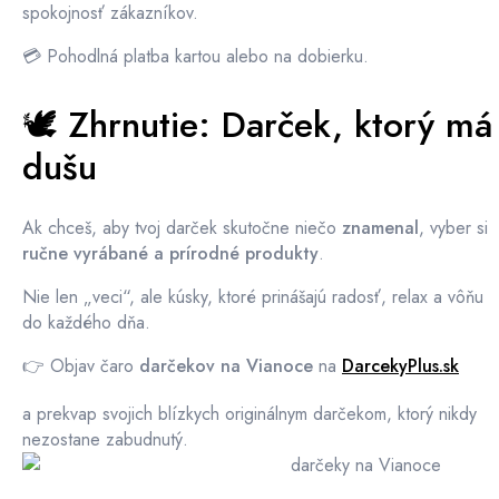
spokojnosť zákazníkov.
💳 Pohodlná platba kartou alebo na dobierku.
🕊️ Zhrnutie: Darček, ktorý má
dušu
Ak chceš, aby tvoj darček skutočne niečo
znamenal
, vyber si
ručne vyrábané a prírodné produkty
.
Nie len „veci“, ale kúsky, ktoré prinášajú radosť, relax a vôňu
do každého dňa.
👉 Objav čaro
darčekov na Vianoce
na
DarcekyPlus.sk
a prekvap svojich blízkych originálnym darčekom, ktorý nikdy
nezostane zabudnutý.