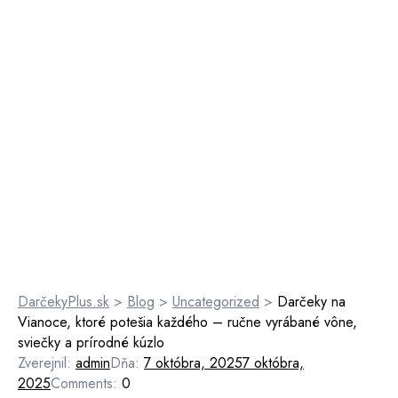
DarčekyPlus.sk
>
Blog
>
Uncategorized
>
Darčeky na
Vianoce, ktoré potešia každého – ručne vyrábané vône,
sviečky a prírodné kúzlo
Zverejnil:
admin
Dňa:
7 októbra, 2025
7 októbra,
2025
Comments:
0