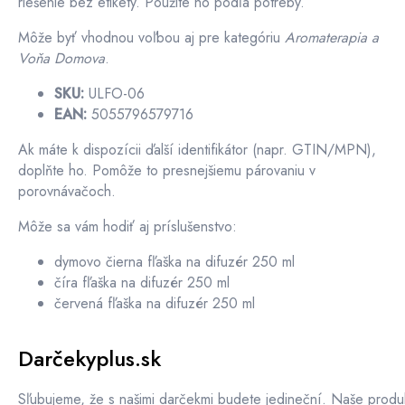
riešenie bez etikety. Použite ho podľa potreby.
Môže byť vhodnou voľbou aj pre kategóriu
Aromaterapia a
Voňa Domova
.
SKU:
ULFO-06
EAN:
5055796579716
Ak máte k dispozícii ďalší identifikátor (napr. GTIN/MPN),
doplňte ho. Pomôže to presnejšiemu párovaniu v
porovnávačoch.
Môže sa vám hodiť aj príslušenstvo:
dymovo čierna fľaška na difuzér 250 ml
číra fľaška na difuzér 250 ml
červená fľaška na difuzér 250 ml
Darčekyplus.sk
Sľubujeme, že s našimi darčekmi budete jedineční. Naše produ