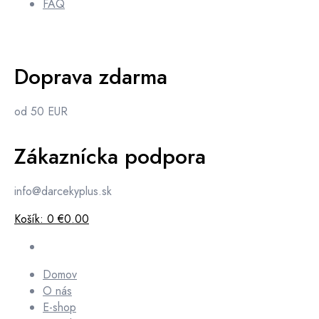
FAQ
Doprava zdarma
od 50 EUR
Zákaznícka podpora
info@darcekyplus.sk
Košík:
0
€0.00
Domov
O nás
E-shop