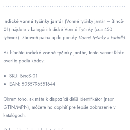
Indické vonné tyčinky jantár
(Vonné tyčinky jantár –
BincS-
01
) nájdete v kategórii Indické Vonné Tyčinky (cca 450
tyčiniek). Zároveň patria aj do ponuky
Vonné tyčinky a kadidlá
.
Ak hľadáte
indické vonné tyčinky jantár
, tento variant ľahko
overíte podľa kódov:
SKU: BincS-01
EAN: 5055796551644
Okrem toho, ak máte k dispozícii ďalší identifikátor (napr.
GTIN/MPN), môžete ho doplniť pre lepšie zobrazenie v
katalógoch.