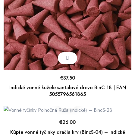
€
37.50
Indické vonné kužele santalové drevo BinC-18 | EAN
5055796561865
€
26.00
Kúpte vonné tyčinky dračia krv (BincS-04) – indické