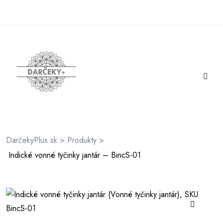
rátenia
ienky
DarčekyPlus.sk
>
Produkty
>
Indické vonné tyčinky jantár – BincS-01