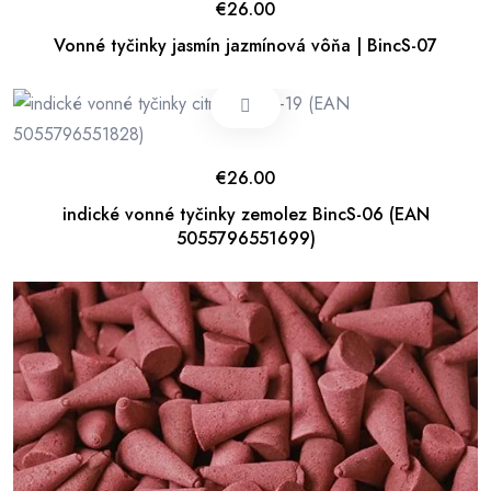
€
26.00
Vonné tyčinky jasmín jazmínová vôňa | BincS-07
€
26.00
indické vonné tyčinky zemolez BincS-06 (EAN
5055796551699)