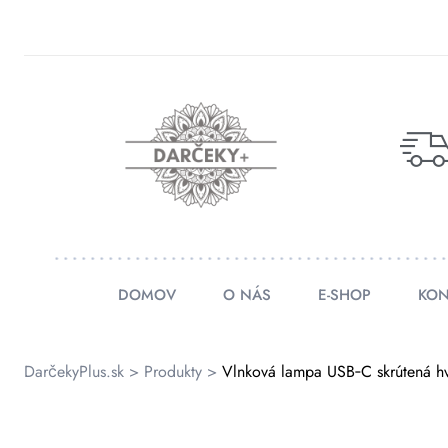
rátenia
ienky
DOMOV
O NÁS
E-SHOP
KON
DarčekyPlus.sk
>
Produkty
>
Vlnková lampa USB‑C skrútená hv