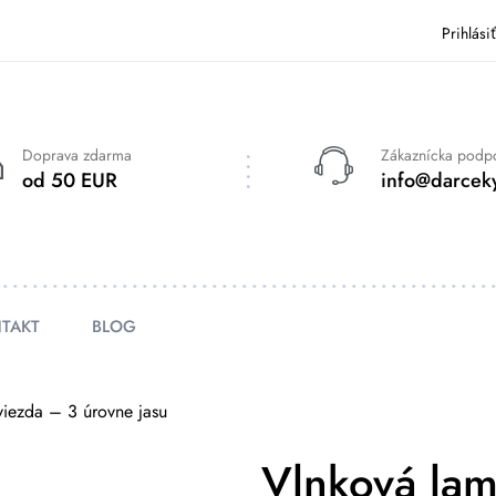
Prihlási
Doprava zdarma
Zákaznícka podp
od 50 EUR
info@darceky
TAKT
BLOG
iezda – 3 úrovne jasu
Vlnková la