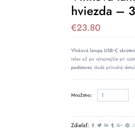
hviezda – 3
€
23.80
Vlnková lampa USB‑C skrúten
relax až po výraznejšie pri sús
podstavec
dodá prírodný detail
Množstvo:
Zdieľať: