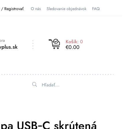
ť / Registrovať
O nás
Sledovanie objednávok
FAQ
ora
Košík:
0
plus.sk
€0.00
mpa USB‑C skrútená