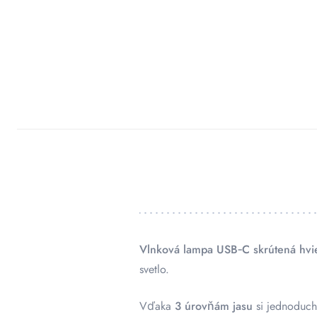
Vlnková lampa USB‑C skrútená hvi
svetlo.
Vďaka
3 úrovňám jasu
si jednoducho