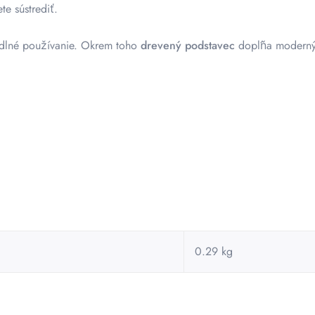
te sústrediť.
dlné používanie. Okrem toho
drevený podstavec
dopĺňa moderný 
0.29 kg