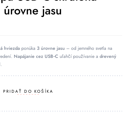
 úrovne jasu
á hviezda
ponúka
3 úrovne jasu
– od jemného svetla na
tredení.
Napájanie cez USB‑C
uľahčí používanie a
drevený
.
PRIDAŤ DO KOŠÍKA