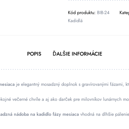
Kód produktu:
BIB-24
Kate
Kadidlá
POPIS
ĎALŠIE INFORMÁCIE
mesiaca
je elegantný mosadzný doplnok s gravírovanými fázami, kto
okojné večerné chvíle a aj ako darček pre milovníkov lunárnych mot
adzná nádoba na kadidlo fázy mesiaca
vhodná na dlhšie pálenie.