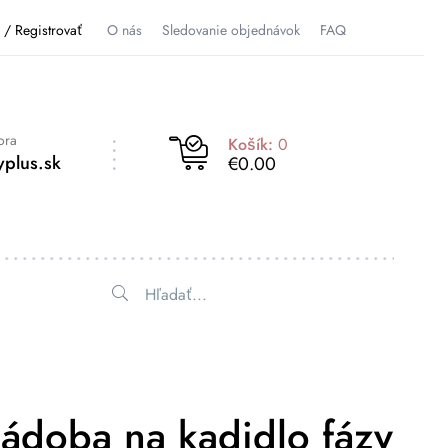
ť / Registrovať
O nás
Sledovanie objednávok
FAQ
ora
Košík:
0
plus.sk
€0.00
ádoba na kadidlo fázy