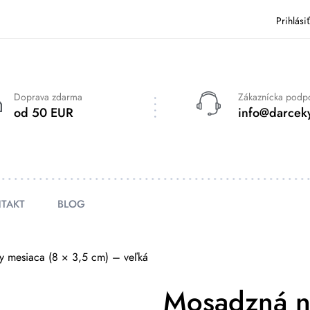
Prihlási
Doprava zdarma
Zákaznícka podp
od 50 EUR
info@darceky
TAKT
BLOG
y mesiaca (8 × 3,5 cm) – veľká
Mosadzná n