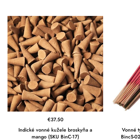
€
37.50
Indické vonné kužele broskyňa a
Vonné t
mango (SKU BinC-17)
BincS-0