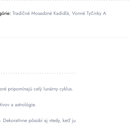
górie:
Tradičné Mosadzné Kadidlá
,
Vonné Tyčinky A
ré pripomínajú celý lunárny cyklus.
ívov a astrológie.
 Dekoratívne pôsobí aj vtedy, keď ju