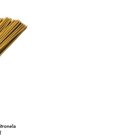
itronela
ť