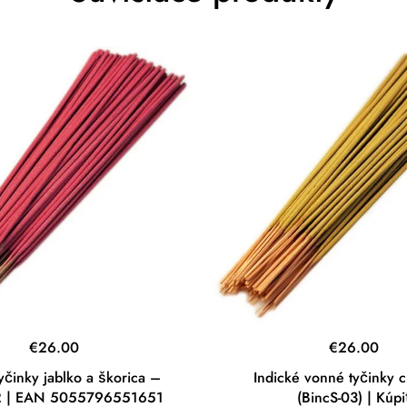
€
26.00
€
26.00
yčinky jablko a škorica –
Indické vonné tyčinky c
2 | EAN 5055796551651
(BincS-03) | Kúpi