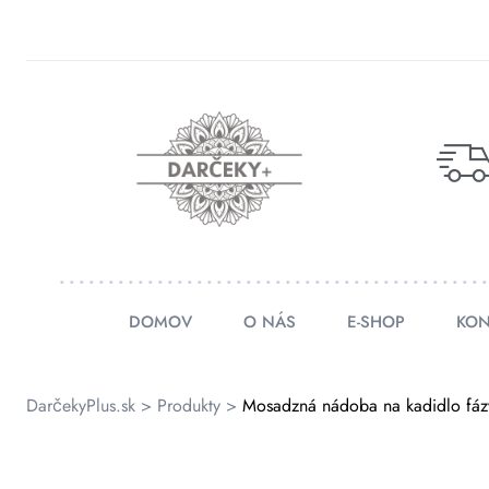
rátenia
ienky
DOMOV
O NÁS
E-SHOP
KON
DarčekyPlus.sk
>
Produkty
>
Mosadzná nádoba na kadidlo fáz