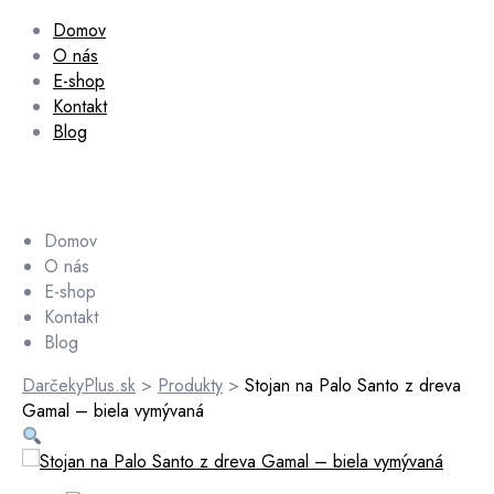
Domov
O nás
E-shop
Kontakt
Blog
Domov
O nás
E-shop
Kontakt
Blog
DarčekyPlus.sk
>
Produkty
>
Stojan na Palo Santo z dreva
Gamal – biela vymývaná