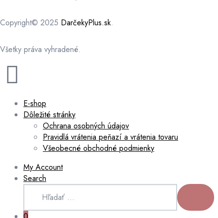
Copyright© 2025
DarčekyPlus.sk
.
Všetky práva vyhradené.
E-shop
Dôležité stránky
Ochrana osobných údajov
Pravidlá vrátenia peňazí a vrátenia tovaru
Všeobecné obchodné podmienky
My Account
Search
0