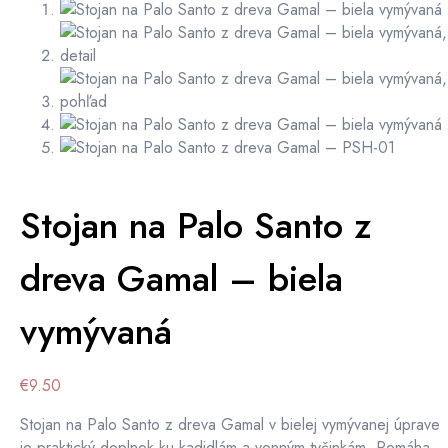
Stojan na Palo Santo z
dreva Gamal – biela
vymývaná
€
9.50
Stojan na Palo Santo z dreva Gamal v bielej vymývanej úprave
je praktický doplnok ku kadidlám a vonným tyčinkám. Pomáha