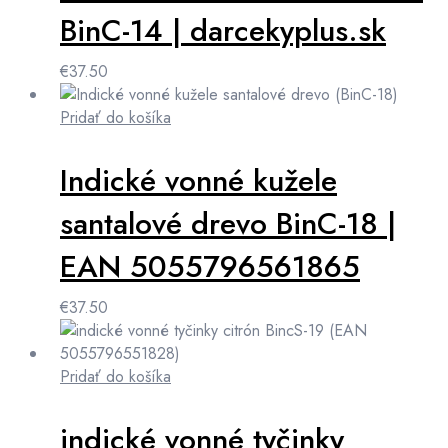
BinC-14 | darcekyplus.sk
€
37.50
Pridať do košíka
Indické vonné kužele
santalové drevo BinC-18 |
EAN 5055796561865
€
37.50
Pridať do košíka
indické vonné tyčinky