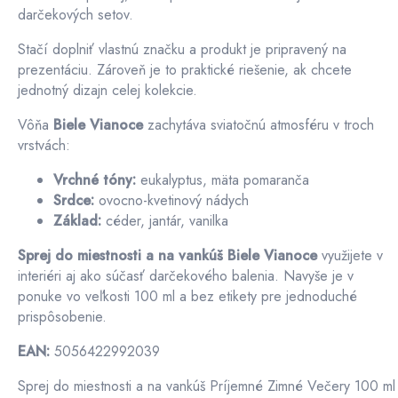
darčekových setov.
Stačí doplniť vlastnú značku a produkt je pripravený na
prezentáciu. Zároveň je to praktické riešenie, ak chcete
jednotný dizajn celej kolekcie.
Vôňa
Biele Vianoce
zachytáva sviatočnú atmosféru v troch
vrstvách:
Vrchné tóny:
eukalyptus, mäta pomaranča
Srdce:
ovocno-kvetinový nádych
Základ:
céder, jantár, vanilka
Sprej do miestnosti a na vankúš Biele Vianoce
využijete v
interiéri aj ako súčasť darčekového balenia. Navyše je v
ponuke vo veľkosti 100 ml a bez etikety pre jednoduché
prispôsobenie.
EAN:
5056422992039
Sprej do miestnosti a na vankúš Príjemné Zimné Večery 100 ml