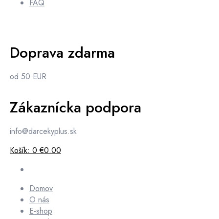
FAQ
Doprava zdarma
od 50 EUR
Zákaznícka podpora
info@darcekyplus.sk
Košík:
0
€0.00
Domov
O nás
E-shop