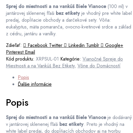
Sprej do miestnosti a na vankúš Biele Vianoce
(100 ml) v
jantárovej sklenenej fľaši
bez etikety
je vhodný pre white label
predaj, dopĺňacie obchody a darčekové sety. Vôňa:
eukalyptus, mäta pomaranča, ovocno-kvetinové srdce a základ
z cédru, jantáru a vanilky.
Zdieľať:
Facebook
Twitter
Linkedin
Tumblr
Google+
Pinterest
Email
Kód produktu:
XRPSUL-01
Kategórie:
Vianočné Spreje do
Miestnosti a na Vankúš Bez Etikety
,
Vône do Domácností
Popis
Ďalšie informácie
Popis
Sprej do miestnosti a na vankúš Biele Vianoce
je dodávaný
v jantárovej sklenenej fľaši
bez etikety
. Preto je vhodný na
white label predaj, do dopĺňacích obchodov aj na tvorbu