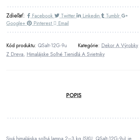
Zdieľať:
Facebook
Twitter
Linkedin
Tumblr
Google+
Pinterest
Email
Kód produktu:
QSalt-12G-9u
Kategórie:
Dekor A Výrobky
Z Dreva
,
Himalájske Soľné Tienidlá A Svietniky
POPIS
Sivá himalájska soľná lampa 2–3 kg (SKU: QSalt-12G-9u) je