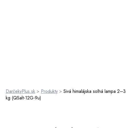
DarčekyPlus.sk
>
Produkty
>
Sivá himalájska soľná lampa 2–3
kg (QSalt-12G-9u)