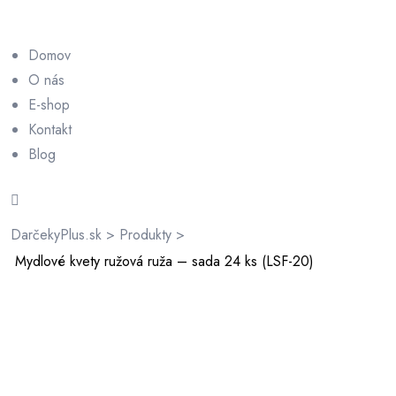
Domov
O nás
E-shop
Kontakt
rátenia
Blog
ienky
DarčekyPlus.sk
>
Produkty
>
Mydlové kvety ružová ruža – sada 24 ks (LSF-20)