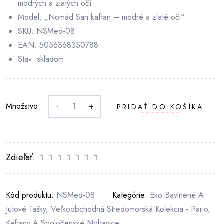
modrých a zlatých očí
Model: „Nomád Sari kaftan – modré a zlaté oči“
SKU: NSMed-08
EAN: 5056368350788
Stav: skladom
Množstvo:
-
+
PRIDAŤ DO KOŠÍKA
Zdieľať:
Kód produktu:
NSMed-08
Kategórie:
Eko Bavlnené A
Jutové Tašky
,
Veľkoobchodná Stredomorská Kolekcia - Pario,
Kaftany A Spoločenské Nohavice