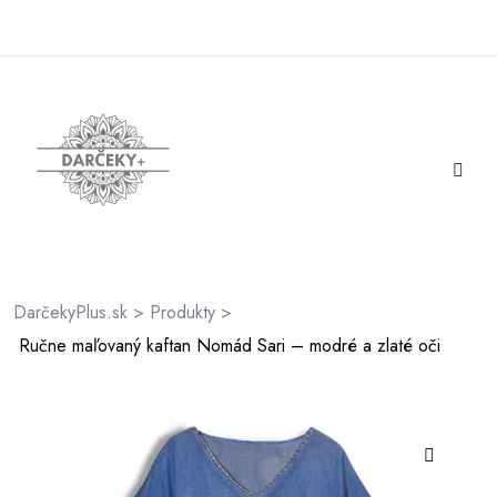
rátenia
ienky
DarčekyPlus.sk
>
Produkty
>
Ručne maľovaný kaftan Nomád Sari – modré a zlaté oči