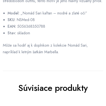
stredobodom outfitu, tento motív je jeho hlavný vizuálny prvok.
Model:
„Nomád Sari kaftan – modré a zlaté oči“
SKU:
NSMed-08
EAN:
5056368350788
Stav:
skladom
Môže sa hodiť aj k doplnkom z kolekcie Nomád Sari,
napríklad k letným šatkám Marbella.
Súvisiace produkty