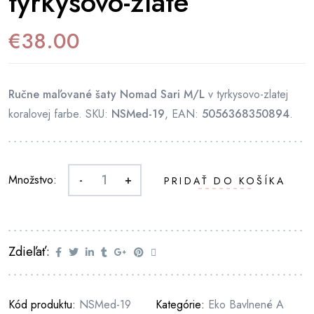
tyrkysovo-zlaté
€
38.00
Ručne maľované šaty Nomad Sari M/L
v tyrkysovo-zlatej
koralovej farbe. SKU:
NSMed-19
, EAN:
5056368350894
.
Množstvo:
-
+
PRIDAŤ DO KOŠÍKA
Zdieľať:
Kód produktu:
NSMed-19
Kategórie:
Eko Bavlnené A