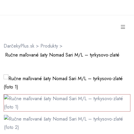
DarčekyPlus.sk
>
Produkty
>
rátenia
Ručne maľované šaty Nomad Sari M/L – tyrkysovo-zlaté
ienky