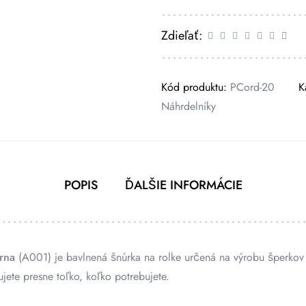
Zdieľať:
Kód produktu:
PCord-20
K
Náhrdelníky
POPIS
ĎALŠIE INFORMÁCIE
rna
(A001) je bavlnená šnúrka na rolke určená na výrobu šperkov
jete presne toľko, koľko potrebujete.