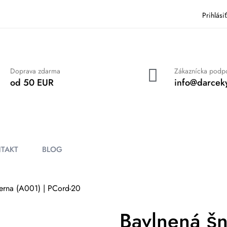
Prihlási
Doprava zdarma
Zákaznícka podp
od 50 EUR
info@darceky
TAKT
BLOG
erna (A001) | PCord-20
Bavlnená š