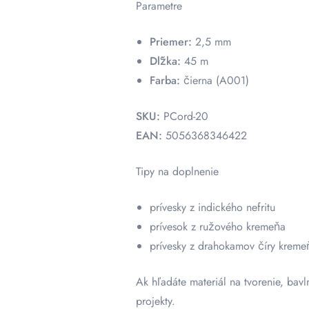
Parametre
Priemer:
2,5 mm
Dĺžka:
45 m
Farba:
čierna (A001)
SKU:
PCord-20
EAN:
5056368346422
Tipy na doplnenie
prívesky z indického nefritu
prívesok z ružového kremeňa
prívesky z drahokamov číry kreme
Ak hľadáte materiál na tvorenie, bav
projekty.