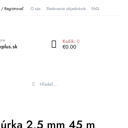
ť / Registrovať
O nás
Sledovanie objednávok
FAQ
ora
Košík:
0
plus.sk
€0.00
núrka 2,5 mm 45 m