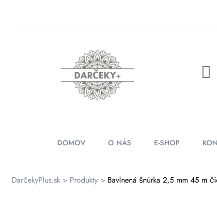
rátenia
ienky
DOMOV
O NÁS
E-SHOP
KON
DarčekyPlus.sk
>
Produkty
>
Bavlnená šnúrka 2,5 mm 45 m či