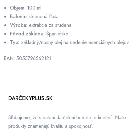
Objem:
100 ml
Balenie:
sklenená fľaša
Výroba:
extrakcia za studena
Pôvod základu:
Španielsko
Typ:
základný/nosný olej na riedenie esenciálnych olejov
EAN:
5055796562121
DARČEKYPLUS.SK
Sľubujeme, že s našimi darčekmi budete jedineční. Naše
produkty znamenajú kvalitu a spokojnosť.