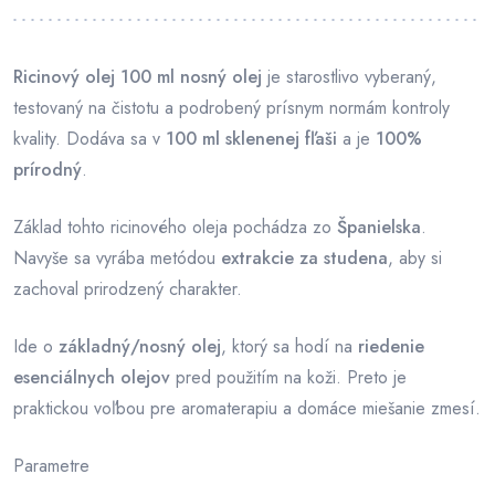
Ricinový olej 100 ml nosný olej
je starostlivo vyberaný,
testovaný na čistotu a podrobený prísnym normám kontroly
kvality. Dodáva sa v
100 ml sklenenej fľaši
a je
100%
prírodný
.
Základ tohto ricinového oleja pochádza zo
Španielska
.
Navyše sa vyrába metódou
extrakcie za studena
, aby si
zachoval prirodzený charakter.
Ide o
základný/nosný olej
, ktorý sa hodí na
riedenie
esenciálnych olejov
pred použitím na koži. Preto je
praktickou voľbou pre aromaterapiu a domáce miešanie zmesí.
Parametre