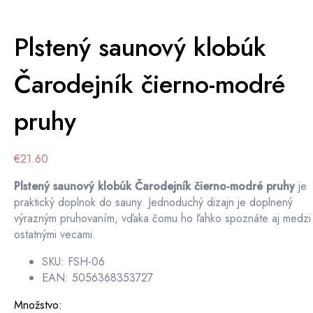
Plstený saunový klobúk
Čarodejník čierno-modré
pruhy
€
21.60
Plstený saunový klobúk Čarodejník čierno-modré pruhy
je
praktický doplnok do sauny. Jednoduchý dizajn je doplnený
výrazným pruhovaním, vďaka čomu ho ľahko spoznáte aj medzi
ostatnými vecami.
SKU: FSH-06
EAN: 5056368353727
Množstvo: