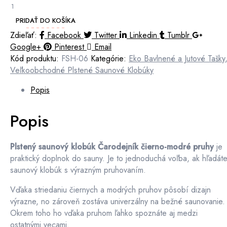
množstvo
Plstený
PRIDAŤ DO KOŠÍKA
saunový
Zdieľať:
Facebook
Twitter
Linkedin
Tumblr
klobúk
Google+
Pinterest
Email
Čarodejník
Kód produktu:
FSH-06
Kategórie:
Eko Bavlnené a Jutové Tašky
čierno-
Veľkoobchodné Plstené Saunové Klobúky
modré
pruhy
Popis
Popis
Plstený saunový klobúk Čarodejník čierno-modré pruhy
je
praktický doplnok do sauny. Je to jednoduchá voľba, ak hľadát
saunový klobúk s výrazným pruhovaním.
Vďaka striedaniu čiernych a modrých pruhov pôsobí dizajn
výrazne, no zároveň zostáva univerzálny na bežné saunovanie.
Okrem toho ho vďaka pruhom ľahko spoznáte aj medzi
ostatnými vecami.