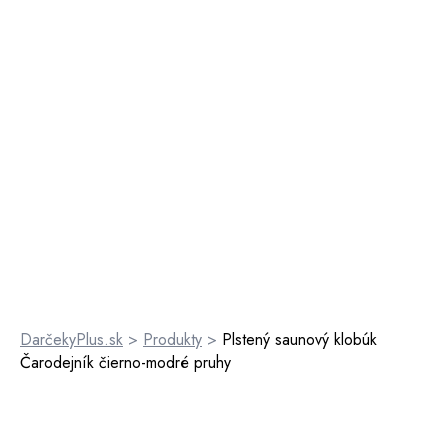
DarčekyPlus.sk
>
Produkty
>
Plstený saunový klobúk
Čarodejník čierno-modré pruhy