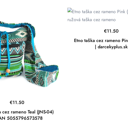
€
11.50
Etno taška cez rameno Pin
| darcekyplus.sk
€
11.50
a cez rameno Teal (JNS-04)
AN 5055796573578