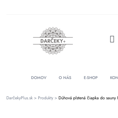
rátenia
ienky
DOMOV
O NÁS
E-SHOP
KON
DarčekyPlus.sk
>
Produkty
>
Dúhová plstená čiapka do saun