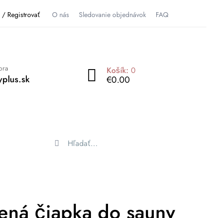
ť / Registrovať
O nás
Sledovanie objednávok
FAQ
ora
Košík:
0
plus.sk
€0.00
ená čiapka do sauny