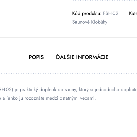
Kód produktu:
FSH-02
Kat
Saunové Klobúky
POPIS
ĎALŠIE INFORMÁCIE
H-02) je praktický doplnok do sauny, ktorý si jednoducho doplnít
a ľahko ju rozoznáte medzi ostatnými vecami.