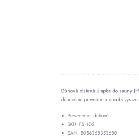
Dúhová plstená čiapka do sauny
(FS
dúhovému prevedeniu pôsobí výrazne 
Prevedenie: dúhové
SKU: FSH-02
EAN: 5056368353680