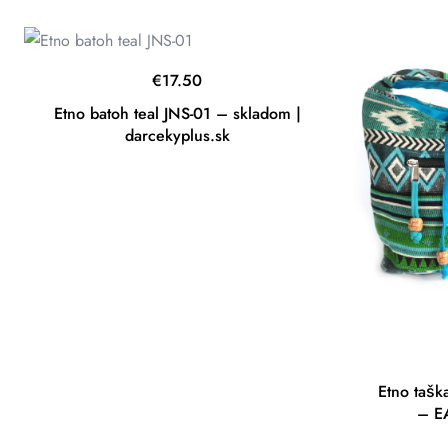
€
17.50
Etno batoh teal JNS-01 – skladom |
darcekyplus.sk
Etno tašk
– E