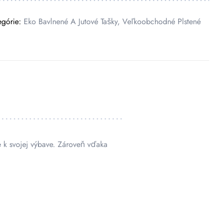
egórie:
Eko Bavlnené A Jutové Tašky
,
Veľkoobchodné Plstené
e k svojej výbave. Zároveň vďaka