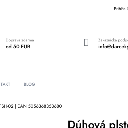
Prihlási
Doprava zdarma
Zákaznícka podp
od 50 EUR
info@darceky
TAKT
BLOG
y FSH-02 | EAN 5056368353680
Dúhová plst