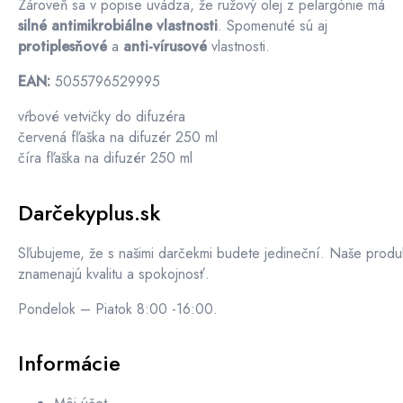
Zároveň sa v popise uvádza, že ružový olej z pelargónie má
silné antimikrobiálne vlastnosti
. Spomenuté sú aj
protiplesňové
a
anti-vírusové
vlastnosti.
EAN:
5055796529995
vŕbové vetvičky do difuzéra
červená fľaška na difuzér 250 ml
číra fľaška na difuzér 250 ml
Darčekyplus.sk
Sľubujeme, že s našimi darčekmi budete jedineční. Naše produ
znamenajú kvalitu a spokojnosť.
Pondelok – Piatok 8:00 -16:00.
Informácie