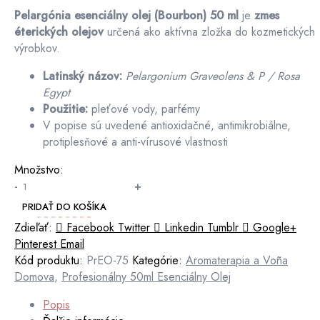
Pelargónia esenciálny olej (Bourbon) 50 ml
je
zmes
éterických olejov
určená ako aktívna zložka do kozmetických
výrobkov.
Latinský názov:
Pelargonium Graveolens & P / Rosa
Egypt
Použitie:
pleťové vody, parfémy
V popise sú uvedené antioxidačné, antimikrobiálne,
protiplesňové a anti-vírusové vlastnosti
Množstvo:
množstvo
-
+
Pelargónia
PRIDAŤ DO KOŠÍKA
esenciálny
Zdieľať:
Facebook
Twitter
Linkedin
Tumblr
Google+
olej
Pinterest
Email
(Bourbon)
Kód produktu:
PrEO-75
Kategórie:
Aromaterapia a Voña
50
Domova
,
Profesionálny 50ml Esenciálny Olej
ml
–
Popis
zmes