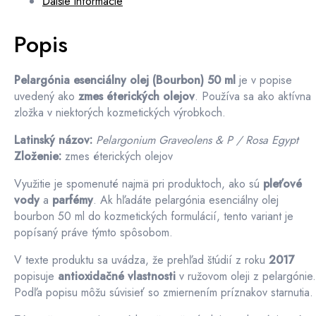
Ďalšie informácie
olejov
Popis
Pelargónia esenciálny olej (Bourbon) 50 ml
je v popise
uvedený ako
zmes éterických olejov
. Používa sa ako aktívna
zložka v niektorých kozmetických výrobkoch.
Latinský názov:
Pelargonium Graveolens & P / Rosa Egypt
Zloženie:
zmes éterických olejov
Využitie je spomenuté najmä pri produktoch, ako sú
pleťové
vody
a
parfémy
. Ak hľadáte pelargónia esenciálny olej
bourbon 50 ml do kozmetických formulácií, tento variant je
popísaný práve týmto spôsobom.
V texte produktu sa uvádza, že prehľad štúdií z roku
2017
popisuje
antioxidačné vlastnosti
v ružovom oleji z pelargónie.
Podľa popisu môžu súvisieť so zmiernením príznakov starnutia.