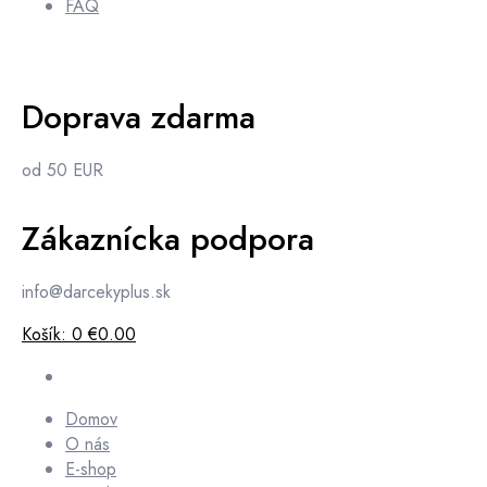
FAQ
Doprava zdarma
od 50 EUR
Zákaznícka podpora
info@darcekyplus.sk
Košík:
0
€0.00
Domov
O nás
E-shop