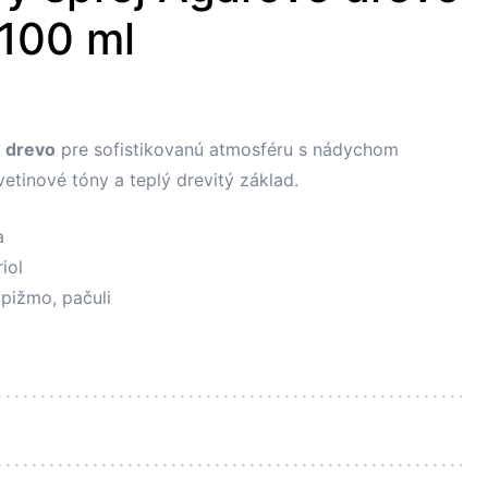
100 ml
é drevo
pre sofistikovanú atmosféru s nádychom
vetinové tóny a teplý drevitý základ.
a
iol
pižmo, pačuli