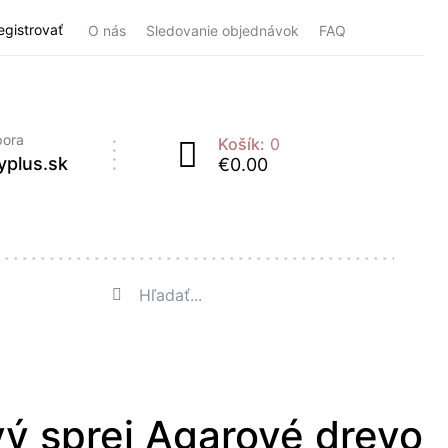
Registrovať
O nás
Sledovanie objednávok
FAQ
pora
Košík:
0
yplus.sk
€0.00
ý sprej Agarové drevo