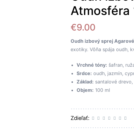
Atmosféra 
€
9.00
Oudh izbový sprej Agarov
exotiky. Vôňa spája oudh, k
Vrchné tóny:
šafran, ruž
Srdce:
oudh, jazmín, cypr
Základ:
santalové drevo, 
Objem:
100 ml
Zdieľať: