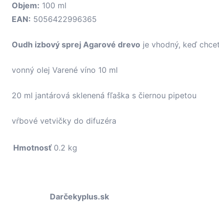
Objem:
100 ml
EAN:
5056422996365
Oudh izbový sprej Agarové drevo
je vhodný, keď chcet
vonný olej Varené víno 10 ml
20 ml jantárová sklenená fľaška s čiernou pipetou
vŕbové vetvičky do difuzéra
Hmotnosť
0.2 kg
Darčekyplus.sk