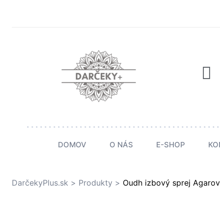
v
dmienky
DOMOV
O NÁS
E-SHOP
KO
DarčekyPlus.sk
>
Produkty
>
Oudh izbový sprej Agarov