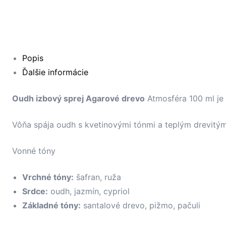
Popis
Ďalšie informácie
Oudh izbový sprej Agarové drevo
Atmosféra 100 ml je 
Vôňa spája oudh s kvetinovými tónmi a teplým drevitý
Vonné tóny
Vrchné tóny:
šafran, ruža
Srdce:
oudh, jazmín, cypriol
Základné tóny:
santalové drevo, pižmo, pačuli