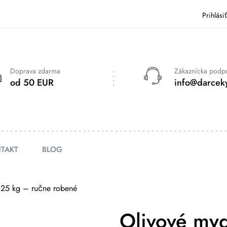
Prihlási
Doprava zdarma
Zákaznícka podp
od 50 EUR
info@darceky
TAKT
BLOG
,25 kg – ručne robené
Olivové myd