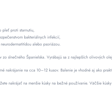
 pleť proti starnutiu,
zpečenstvom bakteriálnych infekcií,
eurodermatitídou alebo psoriázou.
o slnečného Španielska. Vyrábajú sa z najlepších olivových olej
tné nakrájanie na cca 10–12 kusov. Balenie je vhodné aj ako prak
žete nakrájať na menšie kúsky na bežné používanie. Väčšie kúsky 