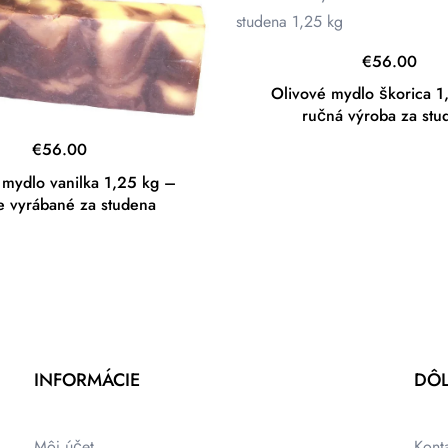
€
56.00
Olivové mydlo škorica 1
ručná výroba za stu
€
56.00
 mydlo vanilka 1,25 kg –
e vyrábané za studena
INFORMÁCIE
DÔL
Môj účet
Kont