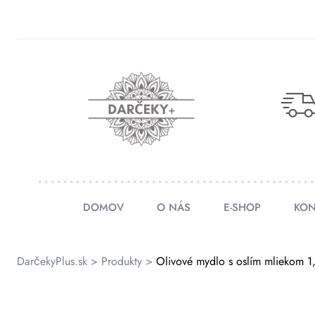
rátenia
ienky
DOMOV
O NÁS
E-SHOP
KON
DarčekyPlus.sk
>
Produkty
>
Olivové mydlo s oslím mliekom 1