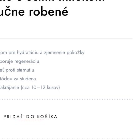
ručne robené
kom pre hydratáciu a zjemnenie pokožky
poruje regeneráciu
eť proti starnutiu
tódou za studena
nakrájanie (cca 10–12 kusov)
PRIDAŤ DO KOŠÍKA