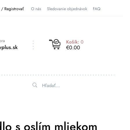
ť / Registrovať
O nás
Sledovanie objednávok
FAQ
ora
Košík:
0
plus.sk
€0.00
lo s oslím mliekom