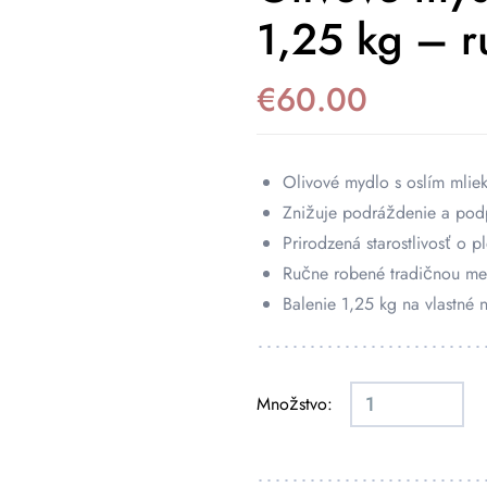
1,25 kg – 
€
60.00
Olivové mydlo s oslím mlie
Znižuje podráždenie a pod
Prirodzená starostlivosť o pl
Ručne robené tradičnou me
Balenie 1,25 kg na vlastné 
Množstvo: