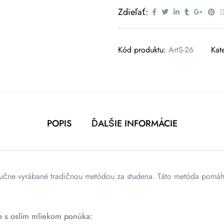
Zdieľať:
Kód produktu:
ArtS-26
Kat
POPIS
ĎALŠIE INFORMÁCIE
učne vyrábané tradičnou metódou za studena. Táto metóda pomáha 
o s oslím mliekom ponúka: