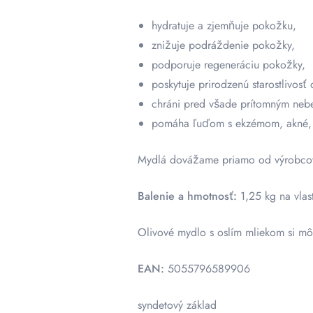
hydratuje a zjemňuje pokožku,
znižuje podráždenie pokožky,
podporuje regeneráciu pokožky,
poskytuje prirodzenú starostlivosť o
chráni pred všade prítomným nebe
pomáha ľuďom s ekzémom, akné, n
Mydlá dovážame priamo od výrobcov z
Balenie a hmotnosť:
1,25 kg na vlas
Olivové mydlo s oslím mliekom si mô
EAN:
5055796589906
syndetový základ