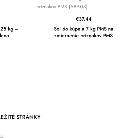
€
37.44
,25 kg –
Soľ do kúpeľa 7 kg PMS na
dena
zmiernenie príznakov PMS
EŽITÉ STRÁNKY
akt