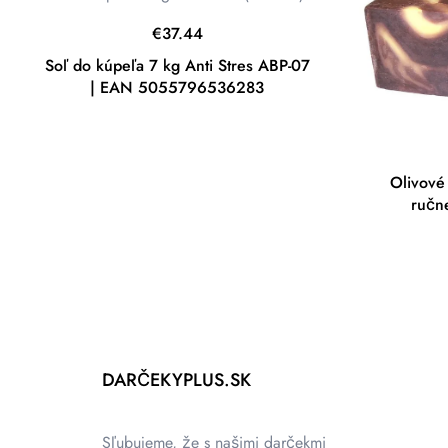
€
37.44
Soľ do kúpeľa 7 kg Anti Stres ABP-07
| EAN 5055796536283
Olivové
ručn
DARČEKYPLUS.SK
Sľubujeme, že s našimi darčekmi