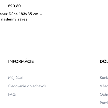
€
20.80
baner Dúha 183×35 cm –
nástenný záves
INFORMÁCIE
DÔL
Môj účet
Kont
Sledovanie objednávok
Všeo
FAQ
Ochr
Pravi