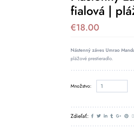
fialová | pl
€
18.00
Nástenný záves Umrao Mandal
plážové prestieradlo.
Množstvo:
Zdieľať: