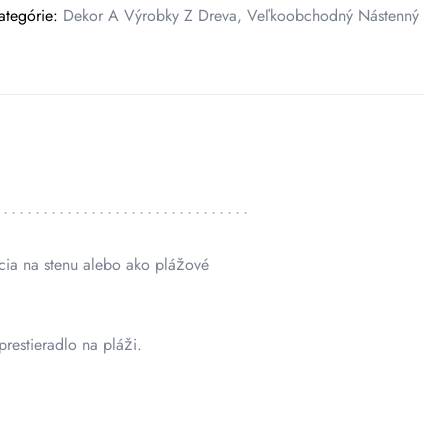
ategórie:
Dekor A Výrobky Z Dreva
,
Veľkoobchodný Nástenný
cia na stenu alebo ako plážové
restieradlo na pláži.