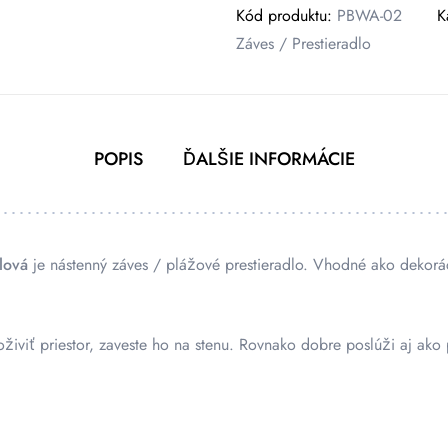
Kód produktu:
PBWA-02
K
Záves / Prestieradlo
POPIS
ĎALŠIE INFORMÁCIE
lová
je nástenný záves / plážové prestieradlo. Vhodné ako dekorá
iviť priestor, zaveste ho na stenu. Rovnako dobre poslúži aj ako p