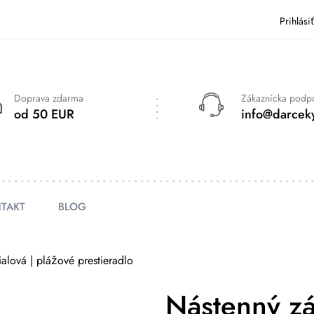
Prihlási
Doprava zdarma
Zákaznícka podp
od 50 EUR
info@darceky
TAKT
BLOG
lová | plážové prestieradlo
Nástenný z