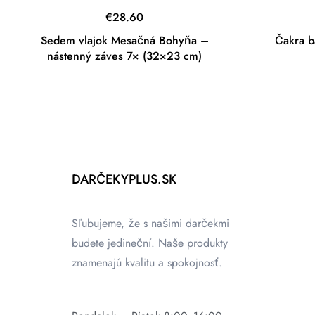
€
28.60
Sedem vlajok Mesačná Bohyňa –
Čakra 
nástenný záves 7× (32×23 cm)
DARČEKYPLUS.SK
Sľubujeme, že s našimi darčekmi
budete jedineční. Naše produkty
znamenajú kvalitu a spokojnosť.