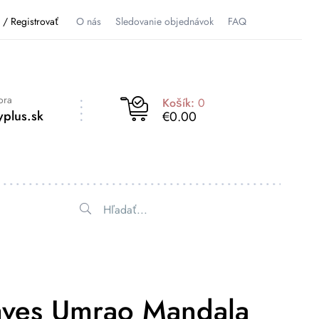
ť / Registrovať
O nás
Sledovanie objednávok
FAQ
ora
Košík:
0
plus.sk
€0.00
áves Umrao Mandala