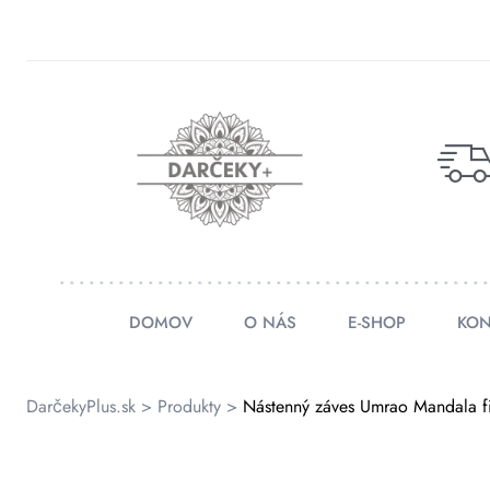
rátenia
ienky
DOMOV
O NÁS
E-SHOP
KON
DarčekyPlus.sk
>
Produkty
>
Nástenný záves Umrao Mandala fia