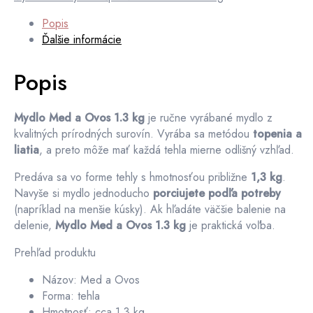
kg
–
Popis
ručne
Ďalšie informácie
vyrábaná
tehla
Popis
(cca
1,3
kg)
Mydlo Med a Ovos 1.3 kg
je ručne vyrábané mydlo z
kvalitných prírodných surovín. Vyrába sa metódou
topenia a
liatia
, a preto môže mať každá tehla mierne odlišný vzhľad.
Predáva sa vo forme tehly s hmotnosťou približne
1,3 kg
.
Navyše si mydlo jednoducho
porciujete podľa potreby
(napríklad na menšie kúsky). Ak hľadáte väčšie balenie na
delenie,
Mydlo Med a Ovos 1.3 kg
je praktická voľba.
Prehľad produktu
Názov: Med a Ovos
Forma: tehla
Hmotnosť: cca 1.3 kg