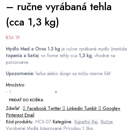
– ručne vyrábaná tehla
(cca 1,3 kg)
€
36.19
Mydlo Med a Ovos 1.3 kg
je ručne vyrábané mydlo (metóda
topenia a liatia
) vo forme tehly cca
1,3 kg
, vhodné na
porciovanie.
Upozornenie:
farba alebo dizajn sa môžu mierne líšiť.
Množstvo:
množstvo
-
+
Mydlo
PRIDAŤ DO KOŠÍKA
Med
Zdieľať:
Facebook
Twitter
Linkedin
Tumblr
Google+
a
Pinterest
Email
Ovos
Kód produktu:
HCS-07
Kategórie:
Kúpeľný Raj
,
Ručne
1.3
Vyrobené Mydlá Inšpirované Prírodou 1.3kg