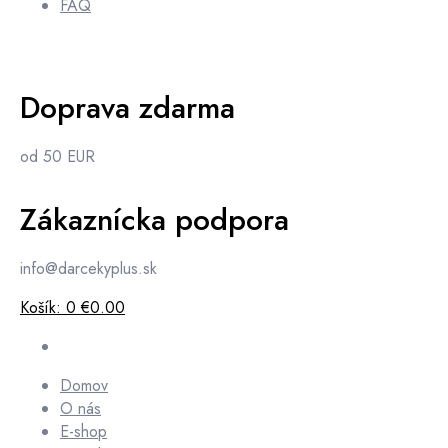
FAQ
Doprava zdarma
od 50 EUR
Zákaznícka podpora
info@darcekyplus.sk
Košík:
0
€0.00
Domov
O nás
E-shop