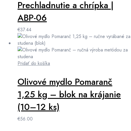
Prechladnutie a chrípka |
ABP-06
€
37.44
Pridať do košíka
Olivové mydlo Pomaranč
1,25 kg – blok na krájanie
(10–12 ks)
€
56.00