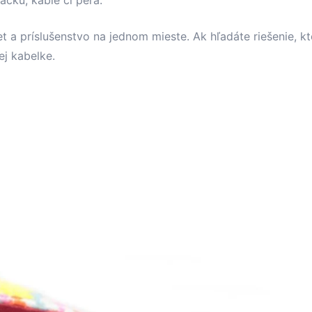
ačku, káble či perá.
t a príslušenstvo na jednom mieste. Ak hľadáte riešenie, k
ej kabelke.