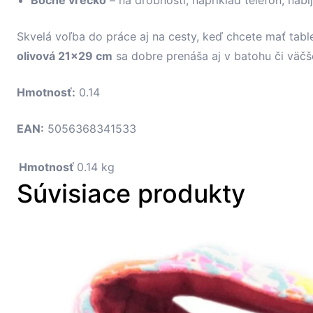
Bočné vrecko
– na drobnosti, napríklad telefón, nabíj
Skvelá voľba do práce aj na cesty, keď chcete mať table
olivová 21×29 cm
sa dobre prenáša aj v batohu či väčš
Hmotnosť:
0.14
EAN:
5056368341533
Hmotnosť
0.14 kg
Súvisiace produkty