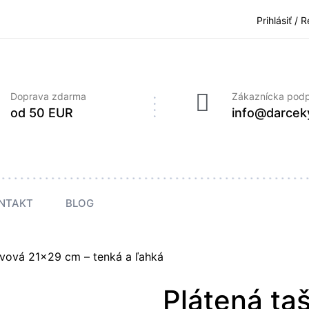
Prihlásiť / 
Doprava zdarma
Zákaznícka pod
od 50 EUR
info@darcek
NTAKT
BLOG
livová 21×29 cm – tenká a ľahká
Plátená taš