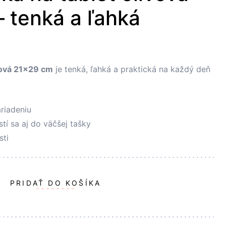
 tenká a ľahká
ivová 21×29 cm
je tenká, ľahká a praktická na každý deň
riadeniu
tí sa aj do väčšej tašky
sti
PRIDAŤ DO KOŠÍKA