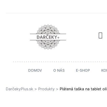
v
dmienky
DOMOV
O NÁS
E-SHOP
KO
DarčekyPlus.sk
>
Produkty
>
Plátená taška na tablet o