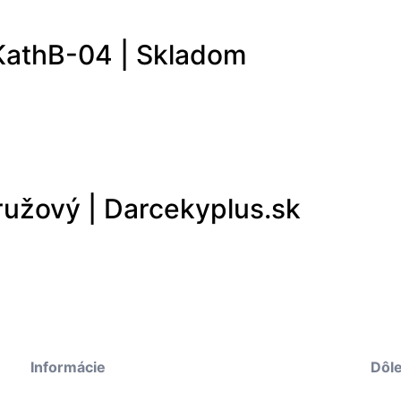
KathB-04 | Skladom
ružový | Darcekyplus.sk
Informácie
Dôle