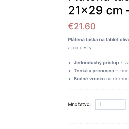
21×29 cm –
€
21.60
Plátená taška na tablet ol
aj na cesty.
Jednoduchý prístup
k za
Tenká a prenosná
– zmes
Bočné vrecko
na drobno
Množstvo: