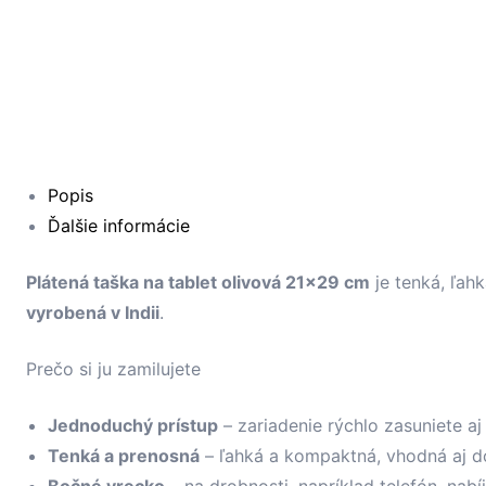
Popis
Ďalšie informácie
Plátená taška na tablet olivová 21×29 cm
je tenká, ľah
vyrobená v Indii
.
Prečo si ju zamilujete
Jednoduchý prístup
– zariadenie rýchlo zasuniete aj
Tenká a prenosná
– ľahká a kompaktná, vhodná aj do