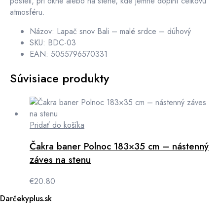
posteli, pri okne alebo na stene, kde jemne doplní celkovú
atmosféru.
Názov: Lapač snov Bali – malé srdce – dúhový
SKU: BDC-03
EAN: 5055796570331
Súvisiace produkty
Pridať do košíka
Čakra baner Polnoc 183×35 cm – nástenný
záves na stenu
€
20.80
Darčekyplus.sk