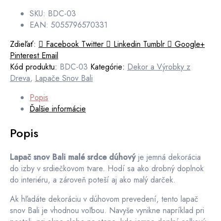
SKU: BDC-03
EAN: 5055796570331
Zdieľať:
Facebook
Twitter
Linkedin
Tumblr
Google+
Pinterest
Email
Kód produktu:
BDC-03
Kategórie:
Dekor a Výrobky z
Dreva
,
Lapače Snov Bali
Popis
Ďalšie informácie
Popis
Lapač snov Bali malé srdce dúhový
je jemná dekorácia
do izby v srdiečkovom tvare. Hodí sa ako drobný doplnok
do interiéru, a zároveň poteší aj ako malý darček.
Ak hľadáte dekoráciu v dúhovom prevedení, tento lapač
snov Bali je vhodnou voľbou. Navyše vynikne napríklad pri