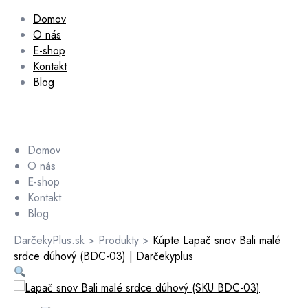
Domov
O nás
E-shop
Kontakt
Blog
Domov
O nás
E-shop
Kontakt
Blog
DarčekyPlus.sk
>
Produkty
>
Kúpte Lapač snov Bali malé
srdce dúhový (BDC-03) | Darčekyplus