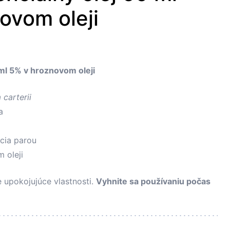
ovom oleji
 ml 5% v hroznovom oleji
 carterii
a
ácia parou
 oleji
 upokojujúce vlastnosti.
Vyhnite sa používaniu počas