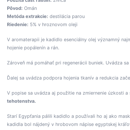
Použitá časť rastlín:
živica
Pôvod:
Omán
Metóda extrakcie:
destilácia parou
Riedenie:
5% v hroznovom oleji
V aromaterapii je kadidlo esenciálny olej významný naj
hojenie popálenín a rán.
Zároveň má pomáhať pri regenerácii buniek. Uvádza sa aj 
Ďalej sa uvádza podpora hojenia tkanív a redukcia zač
V popise sa uvádza aj použitie na zmiernenie úzkosti a s
tehotenstva.
Starí Egypťania pálili kadidlo a používali ho aj ako mask
kadidla bol nájdený v hrobovom nápise egyptskej kráľo