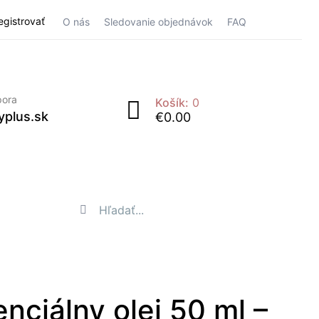
Registrovať
O nás
Sledovanie objednávok
FAQ
pora
Košík:
0
yplus.sk
€0.00
nciálny olej 50 ml –