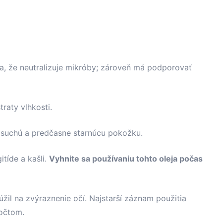
za, že neutralizuje mikróby; zároveň má podporovať
raty vlhkosti.
ť suchú a predčasne starnúcu pokožku.
itíde a kašli.
Vyhnite sa používaniu tohto oleja počas
lúžil na zvýraznenie očí. Najstarší záznam použitia
počtom.