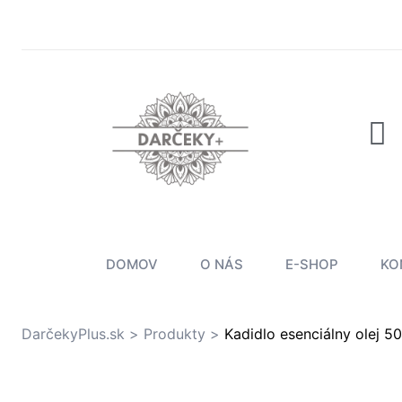
v
dmienky
DOMOV
O NÁS
E-SHOP
KO
DarčekyPlus.sk
>
Produkty
>
Kadidlo esenciálny olej 5