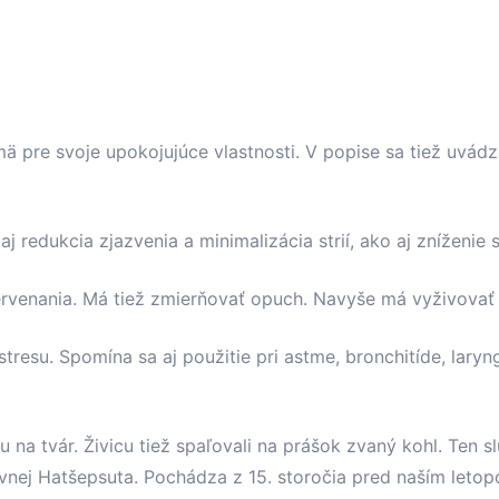
mä pre svoje upokojujúce vlastnosti. V popise sa tiež uvád
redukcia zjazvenia a minimalizácia strií, ako aj zníženie st
ervenania. Má tiež zmierňovať opuch. Navyše má vyživova
tresu. Spomína sa aj použitie pri astme, bronchitíde, laryng
u na tvár. Živicu tiež spaľovali na prášok zvaný kohl. Ten s
vnej Hatšepsuta. Pochádza z 15. storočia pred naším leto