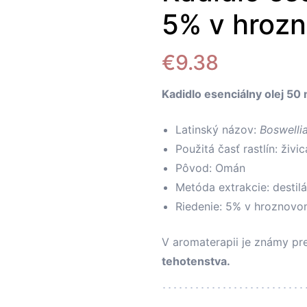
5% v hrozn
€
9.38
Kadidlo esenciálny olej 50
Latinský názov:
Boswellia
Použitá časť rastlín: živic
Pôvod: Omán
Metóda extrakcie: destil
Riedenie: 5% v hroznovom
V aromaterapii je známy pre
tehotenstva.