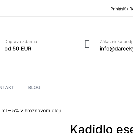
Prihlásiť / 
Doprava zdarma
Zákaznícka pod
od 50 EUR
info@darcek
NTAKT
BLOG
0 ml – 5% v hroznovom oleji
Kadidlo ese