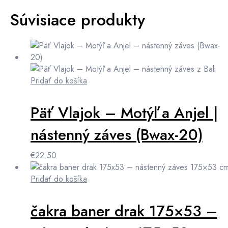
Súvisiace produkty
Pridať do košíka
Päť Vlajok – Motýľ a Anjel |
nástenný záves (Bwax-20)
€
22.50
Pridať do košíka
čakra baner drak 175×53 –