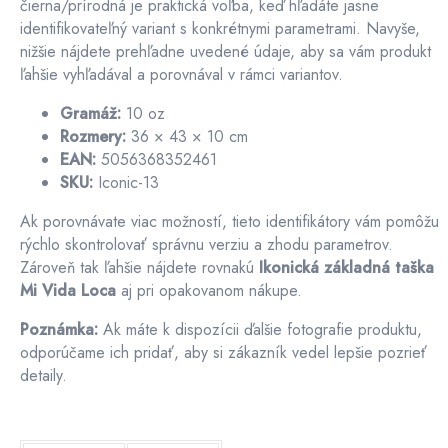
čierna/prírodná je praktická voľba, keď hľadáte jasne
identifikovateľný variant s konkrétnymi parametrami. Navyše,
nižšie nájdete prehľadne uvedené údaje, aby sa vám produkt
ľahšie vyhľadával a porovnával v rámci variantov.
Gramáž:
10 oz
Rozmery:
36 × 43 × 10 cm
EAN:
5056368352461
SKU:
Iconic-13
Ak porovnávate viac možností, tieto identifikátory vám pomôžu
rýchlo skontrolovať správnu verziu a zhodu parametrov.
Zároveň tak ľahšie nájdete rovnakú
Ikonická základná taška
Mi Vida Loca
aj pri opakovanom nákupe.
Poznámka:
Ak máte k dispozícii ďalšie fotografie produktu,
odporúčame ich pridať, aby si zákazník vedel lepšie pozrieť
detaily.