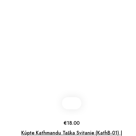
€
18.00
Kúpte Kathmandu Taška Svitanie (KathB-01) |