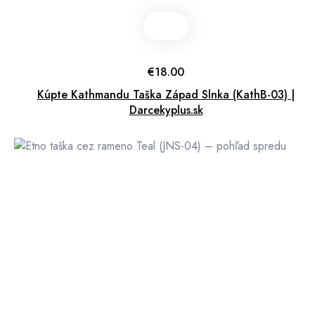
€
18.00
Kúpte Kathmandu Taška Západ Slnka (KathB-03) |
Darcekyplus.sk