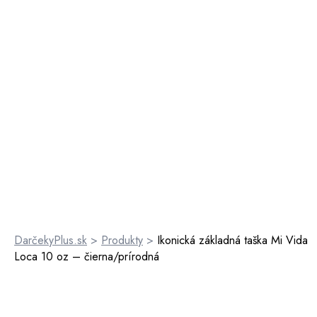
DarčekyPlus.sk
>
Produkty
>
Ikonická základná taška Mi Vida
Loca 10 oz – čierna/prírodná