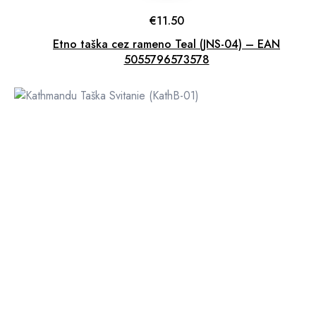
€
11.50
Etno taška cez rameno Teal (JNS-04) – EAN
5055796573578