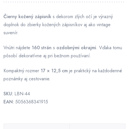
Čierny kožený zápisník
s dekorom zlých očí je výrazný
doplnok do zbierky kožených zápisníkov aj ako vintage
suvenír.
Vnútri nájdete
160 strán
s
ozdobnými okrajmi
. Vďaka tomu
pôsobí dekoratívne aj pri bežnom používaní.
Kompaktný rozmer
17 × 12,5 cm
je praktický na každodenné
poznámky aj cestovanie.
SKU:
LBN-44
EAN:
5056368341915