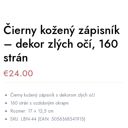
Čierny kožený zápisník
– dekor zlých očí, 160
strán
€
24.00
Čierny kožený zápisník s dekorom zlých očí
160 strán s ozdobnými okrajmi
Rozmer: 17 × 12,5 cm
SKU: LBN-44 (EAN: 5056368341915)