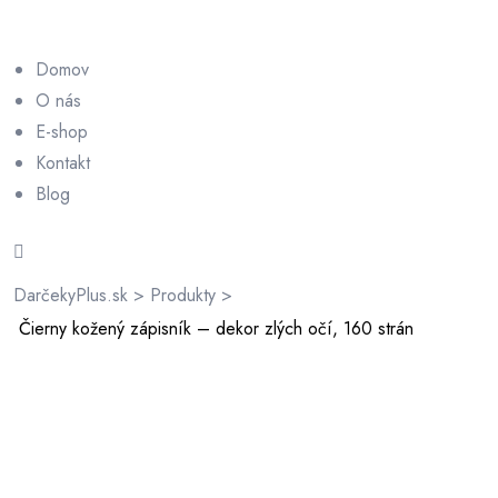
Domov
O nás
E-shop
Kontakt
rátenia
Blog
ienky
DarčekyPlus.sk
>
Produkty
>
Čierny kožený zápisník – dekor zlých očí, 160 strán