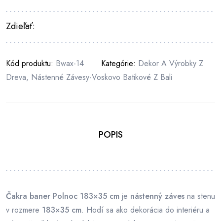
Zdieľať:
Kód produktu:
Bwax-14
Kategórie:
Dekor A Výrobky Z
Dreva
,
Nástenné Závesy-Voskovo Batikové Z Bali
POPIS
Čakra baner Polnoc 183×35 cm
je
nástenný záves
na stenu
v rozmere
183×35 cm
. Hodí sa ako dekorácia do interiéru a