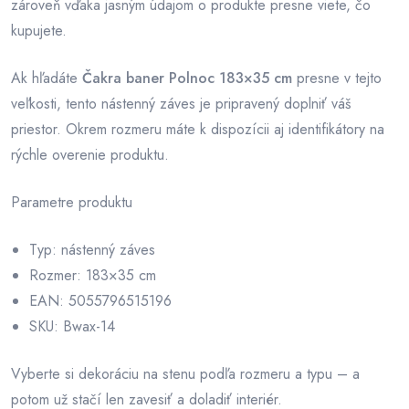
zároveň vďaka jasným údajom o produkte presne viete, čo
kupujete.
Ak hľadáte
Čakra baner Polnoc 183×35 cm
presne v tejto
veľkosti, tento nástenný záves je pripravený doplniť váš
priestor. Okrem rozmeru máte k dispozícii aj identifikátory na
rýchle overenie produktu.
Parametre produktu
Typ: nástenný záves
Rozmer: 183×35 cm
EAN: 5055796515196
SKU: Bwax-14
Vyberte si dekoráciu na stenu podľa rozmeru a typu – a
potom už stačí len zavesiť a doladiť interiér.