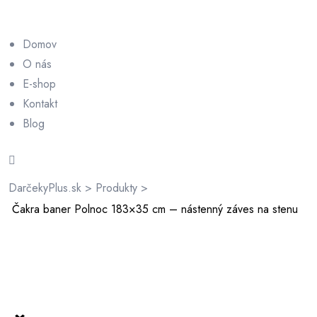
Domov
O nás
E-shop
Kontakt
rátenia
Blog
ienky
DarčekyPlus.sk
>
Produkty
>
Čakra baner Polnoc 183×35 cm – nástenný záves na stenu