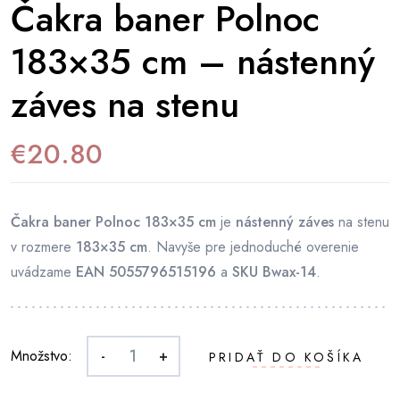
Čakra baner Polnoc
183×35 cm – nástenný
záves na stenu
€
20.80
Čakra baner Polnoc 183×35 cm
je
nástenný záves
na stenu
v rozmere
183×35 cm
. Navyše pre jednoduché overenie
uvádzame
EAN 5055796515196
a
SKU Bwax-14
.
Množstvo:
-
+
PRIDAŤ DO KOŠÍKA