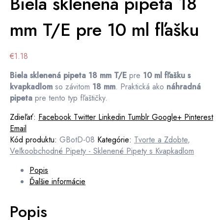
Biela sklenená pipeta 18
mm T/E pre 10 ml fľašku
€
1.18
Biela sklenená pipeta 18 mm T/E
pre
10 ml fľašku s
kvapkadlom
so závitom
18 mm
. Praktická ako
náhradná
pipeta
pre tento typ fľaštičky.
Zdieľať:
Facebook
Twitter
Linkedin
Tumblr
Google+
Pinterest
Email
Kód produktu:
GBotD-08
Kategórie:
Tvorte a Zdobte
,
Veľkoobchodné Pipety - Sklenené Pipety s Kvapkadlom
Popis
Ďalšie informácie
Popis