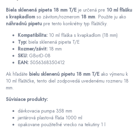
Biela sklenená pipeta 18 mm T/E
je určená pre
10 ml fľašku
s kvapkadlom
so závitom/rozmerom
18 mm
. Použite ju ako
náhradnú pipetu
pre tento konkrétny typ fľaštičky.
Kompatibilita:
10 ml fľaška s kvapkadlom (18 mm)
Typ:
biela sklenená pipeta T/E
Rozmer/závit:
18 mm
SKU:
GBotD-08
EAN:
5056368350412
Ak hľadáte
bielu sklenenú pipetu 18 mm T/E
ako výmenu k
10 ml fľaštičke, tento diel zodpovedá uvedenému rozmeru 18
mm.
Súvisiace produkty:
dávkovacia pumpa 358 mm
jantárová plastová fľaša 1000 ml
opakovane použiteľné vrecko na tekutiny 1 l