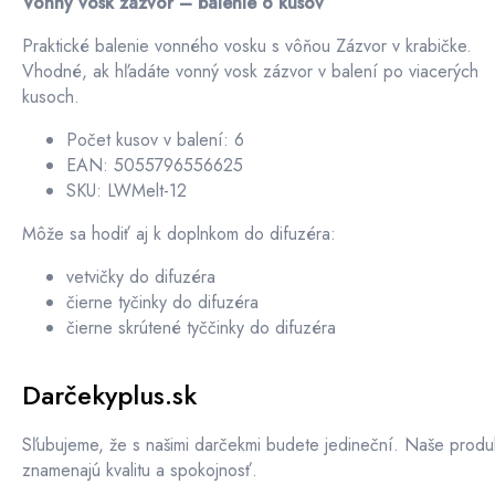
Vonný vosk zázvor – balenie 6 kusov
Praktické balenie vonného vosku s vôňou Zázvor v krabičke.
Vhodné, ak hľadáte vonný vosk zázvor v balení po viacerých
kusoch.
Počet kusov v balení: 6
EAN: 5055796556625
SKU: LWMelt-12
Môže sa hodiť aj k doplnkom do difuzéra:
vetvičky do difuzéra
čierne tyčinky do difuzéra
čierne skrútené tyččinky do difuzéra
Darčekyplus.sk
Sľubujeme, že s našimi darčekmi budete jedineční. Naše produ
znamenajú kvalitu a spokojnosť.