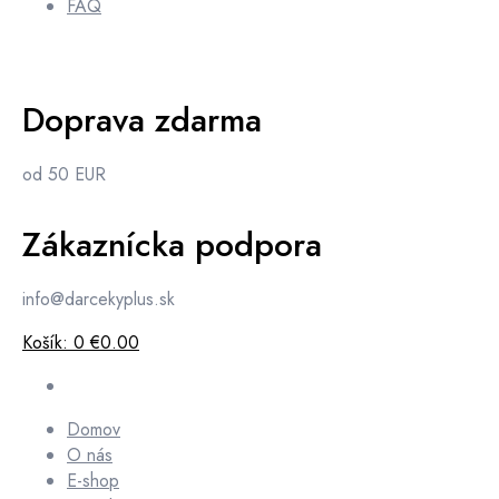
FAQ
Doprava zdarma
od 50 EUR
Zákaznícka podpora
info@darcekyplus.sk
Košík:
0
€0.00
Domov
O nás
E-shop