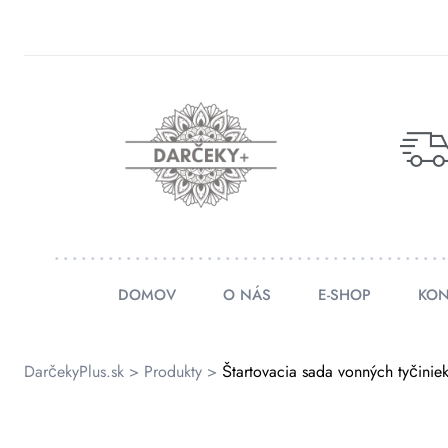
rátenia
ienky
DOMOV
O NÁS
E-SHOP
KON
DarčekyPlus.sk
>
Produkty
>
Štartovacia sada vonných tyčinie