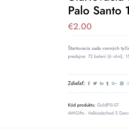
Palo Santo 
€
2.00
Štartovacia sada vonných tyči
predajne: 72 balení (6 vôní), 15
Zdieľať:
Kód produktu:
GoldPSi-ST
AWGifts - Velkoobchod S Dar