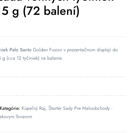
15 g (72 balení)
niek Palo Santo
Golden Fusion v prezentačnom displeji do
 g (cca 12 tyčiniek) na balenie.
Kategórie:
Kúpeľný Raj
,
Štartér Sady Pre Maloobchody -
cekovym Tovarom