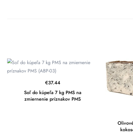
€
37.44
Soľ do kúpeľa 7 kg PMS na
zmiernenie príznakov PMS
Olivov
kokos