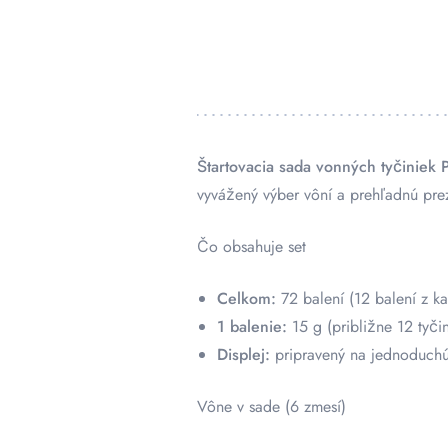
Štartovacia sada vonných tyčiniek 
vyvážený výber vôní a prehľadnú prez
Čo obsahuje set
Celkom:
72 balení (12 balení z k
1 balenie:
15 g (približne 12 tyčin
Displej:
pripravený na jednoduchú 
Vône v sade (6 zmesí)