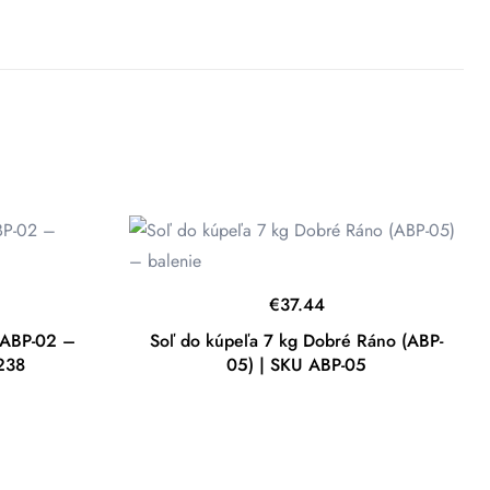
€
37.44
 ABP-02 –
Soľ do kúpeľa 7 kg Dobré Ráno (ABP-
238
05) | SKU ABP-05