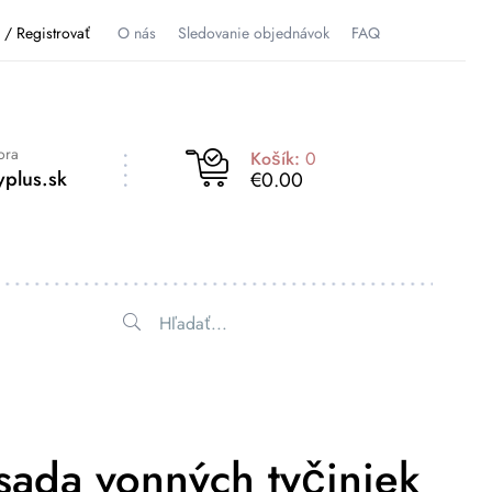
ť / Registrovať
O nás
Sledovanie objednávok
FAQ
ora
Košík:
0
plus.sk
€0.00
 sada vonných tyčiniek