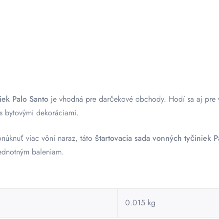
iek Palo Santo
je vhodná pre darčekové obchody. Hodí sa aj pre w
 s bytovými dekoráciami.
núknuť viac vôní naraz, táto
štartovacia sada vonných tyčiniek P
jednotným baleniam.
0.015 kg