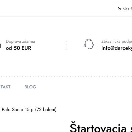
Prihlási
Doprava zdarma
Zákaznícka podp
od 50 EUR
info@darceky
TAKT
BLOG
k Palo Santo 15 g (72 balení)
Štartovacia