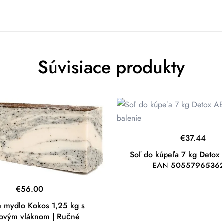
Súvisiace produkty
€
37.44
Soľ do kúpeľa 7 kg Detox
EAN 5055796536
€
56.00
é mydlo Kokos 1,25 kg s
ovým vláknom | Ručné