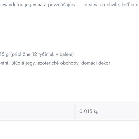
evanduľou je jemná a povznášajúca – ideálna na chvíle, keď si ch
5 g (približne 12 tyčiniek v balení)
ntrá, štúdiá jogy, ezoterické obchody, domáci dekor
0.015 kg