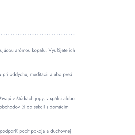
ňujúcou arómou kopálu. Využijete ich
 pri oddychu, meditácii alebo pred
ívajú v štúdiách jogy, v spálni alebo
h obchodov či do sekcií s domácim
 podporiť pocit pokoja a duchovnej