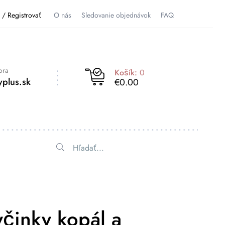
ť / Registrovať
O nás
Sledovanie objednávok
FAQ
ora
Košík:
0
plus.sk
€0.00
yčinky kopál a