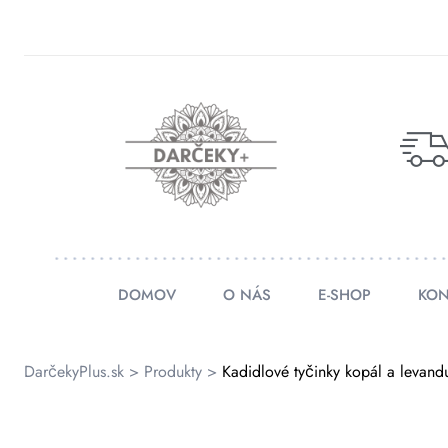
rátenia
ienky
DOMOV
O NÁS
E-SHOP
KON
DarčekyPlus.sk
>
Produkty
>
Kadidlové tyčinky kopál a levan