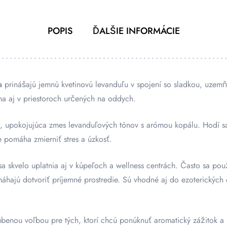
POPIS
ĎALŠIE INFORMÁCIE
a
prinášajú jemnú kvetinovú levanduľu v spojení so sladkou, uzem
ma aj v priestoroch určených na oddych.
, upokojujúca zmes levanduľových tónov s arómou kopálu. Hodí sa
 pomáha zmierniť stres a úzkosť.
a skvelo uplatnia aj v kúpeľoch a wellness centrách. Často sa použ
máhajú dotvoriť príjemné prostredie. Sú vhodné aj do ezoterickýc
ľúbenou voľbou pre tých, ktorí chcú ponúknuť aromatický zážitok a