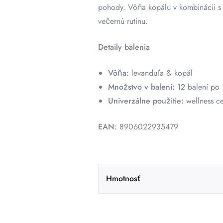
pohody. Vôňa kopálu v kombinácii s l
večernú rutinu.
Detaily balenia
Vôňa:
levanduľa & kopál
Množstvo v balení:
12 balení po 1
Univerzálne použitie:
wellness ce
EAN:
8906022935479
Hmotnosť