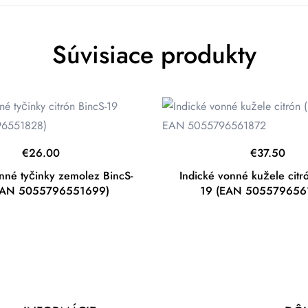
Súvisiace produkty
€
26.00
€
37.50
nné tyčinky zemolez BincS-
Indické vonné kužele citr
EAN 5055796551699)
19 (EAN 505579656