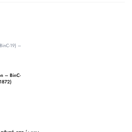
ón – BinC-
1872)