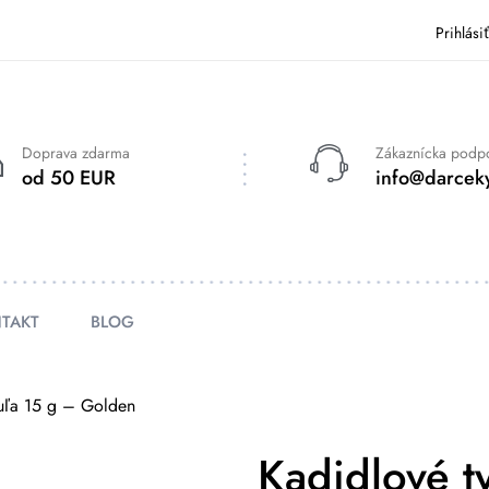
Prihlási
Doprava zdarma
Zákaznícka podp
od 50 EUR
info@darceky
TAKT
BLOG
duľa 15 g – Golden
Kadidlové t