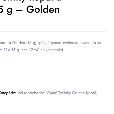
15 g – Golden
anduľa
Golden (15 g) spájajú jemnú kvetinovú levanduľu so
: 12× 15 g (cca 12 tyčiniek/balenie).
Kategórie:
Veľkoobchodné Vonné Tyčinky Golden Kopál
,