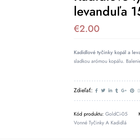
levanduľa 
€
2.00
Kadidlové tyčinky kopál a lev
sladkou arómou kopálu. Balenie
Zdieľať:
Kód produktu:
GoldCi-05
Vonné Tyčinky A Kadidlá