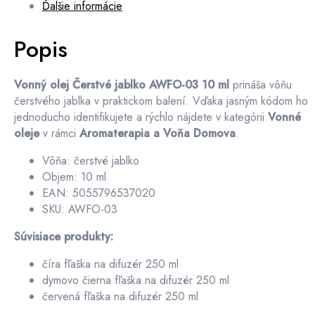
Ďalšie informácie
Popis
Vonný olej Čerstvé jablko AWFO-03 10 ml
prináša vôňu
čerstvého jablka v praktickom balení. Vďaka jasným kódom ho
jednoducho identifikujete a rýchlo nájdete v kategórii
Vonné
oleje
v rámci
Aromaterapia a Voňa Domova
.
Vôňa: čerstvé jablko
Objem: 10 ml
EAN: 5055796537020
SKU: AWFO-03
Súvisiace produkty:
číra fľaška na difuzér 250 ml
dymovo čierna fľaška na difuzér 250 ml
červená fľaška na difuzér 250 ml