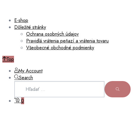
E-shop
Dôležité stránky
Ochrana osobných údajov
Pravidlá vrátenia peňazí a vrátenia tovaru
Všeobecné obchodné podmienky
Top
My Account
Search
Hľadať:
HĽADAŤ
0