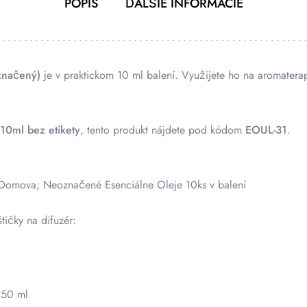
POPIS
ĎALŠIE INFORMÁCIE
značený)
je v praktickom 10 ml balení. Využijete ho na aromatera
 10ml bez etikety
, tento produkt nájdete pod kódom
EOUL-31
.
omova; Neoznačené Esenciálne Oleje 10ks v balení
tičky na difuzér:
250 ml