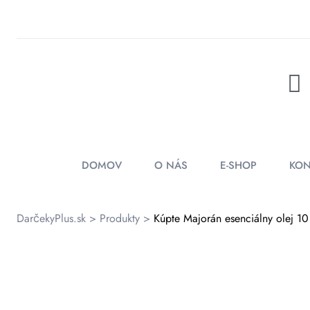
rátenia
ienky
DOMOV
O NÁS
E-SHOP
KON
DarčekyPlus.sk
>
Produkty
>
Kúpte Majorán esenciálny olej 1