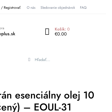
ť / Registrovať
O nás
Sledovanie objednávok
FAQ
ora
Košík:
0
plus.sk
€0.00
án esenciálny olej 10
čený) – EOUL-31