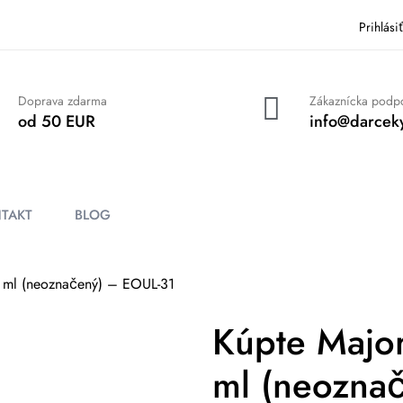
Prihlási
Doprava zdarma
Zákaznícka podp
od 50 EUR
info@darceky
TAKT
BLOG
0 ml (neoznačený) – EOUL-31
Kúpte Major
ml (neozna