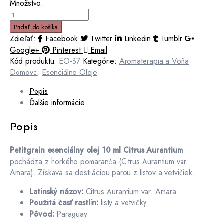
Množstvo:
množstvo
Petitgrain
Pridať do košíka
esenciálny
Zdieľať:
Facebook
Twitter
Linkedin
Tumblr
olej
Google+
Pinterest
Email
10
Kód produktu:
EO-37
Kategórie:
Aromaterapia a Voña
ml
Domova
,
Esenciálne Oleje
Citrus
Popis
Aurantium
Ďalšie informácie
|
Paraguay
Popis
Petitgrain esenciálny olej 10 ml Citrus Aurantium
pochádza z horkého pomaranča (Citrus Aurantium var.
Amara). Získava sa destiláciou parou z listov a vetvičiek.
Latinský názov:
Citrus Aurantium var. Amara
Použitá časť rastlín:
listy a vetvičky
Pôvod:
Paraguay