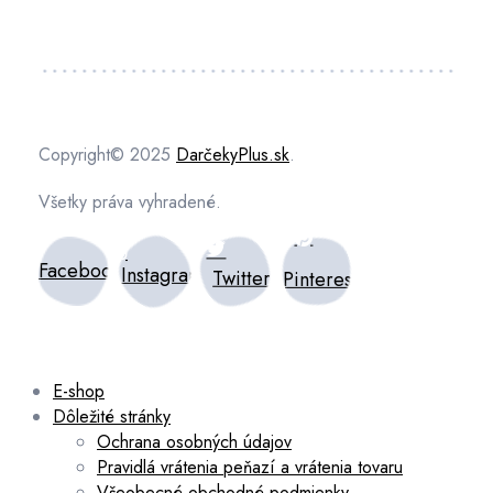
Copyright© 2025
DarčekyPlus.sk
.
Všetky práva vyhradené.
Facebook
Instagram
Twitter
Pinterest
E-shop
Dôležité stránky
Ochrana osobných údajov
Pravidlá vrátenia peňazí a vrátenia tovaru
Všeobecné obchodné podmienky