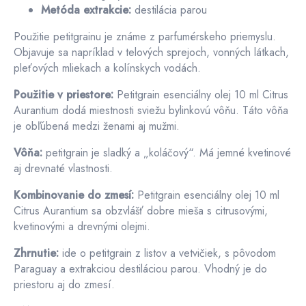
Metóda extrakcie:
destilácia parou
Použitie petitgrainu je známe z parfumérskeho priemyslu.
Objavuje sa napríklad v telových sprejoch, vonných látkach,
pleťových mliekach a kolínskych vodách.
Použitie v priestore:
Petitgrain esenciálny olej 10 ml Citrus
Aurantium dodá miestnosti sviežu bylinkovú vôňu. Táto vôňa
je obľúbená medzi ženami aj mužmi.
Vôňa:
petitgrain je sladký a „koláčový“. Má jemné kvetinové
aj drevnaté vlastnosti.
Kombinovanie do zmesí:
Petitgrain esenciálny olej 10 ml
Citrus Aurantium sa obzvlášť dobre mieša s citrusovými,
kvetinovými a drevnými olejmi.
Zhrnutie:
ide o petitgrain z listov a vetvičiek, s pôvodom
Paraguay a extrakciou destiláciou parou. Vhodný je do
priestoru aj do zmesí.