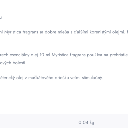
u
l Myristica fragrans sa dobre mieša s ďalšími korenistými olejmi. 
rech esenciálny olej 10 ml Myristica fragrans používa na prehriati
lových bolestí.
terický olej z muškátového oriešku veľmi stimulačný.
0.04 kg