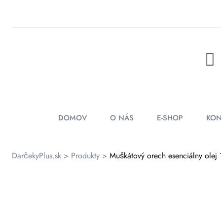
rátenia
ienky
DOMOV
O NÁS
E-SHOP
KON
DarčekyPlus.sk
>
Produkty
>
Muškátový orech esenciálny olej 