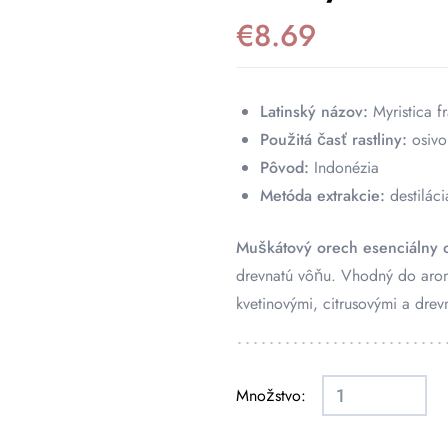
€
8.69
Latinský názov:
Myristica f
Použitá časť rastliny:
osivo
Pôvod:
Indonézia
Metóda extrakcie:
destiláci
Muškátový orech esenciálny ol
drevnatú vôňu. Vhodný do arom
kvetinovými, citrusovými a drev
Množstvo: