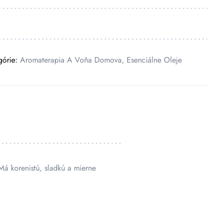
górie:
Aromaterapia A Voña Domova
,
Esenciálne Oleje
 Má korenistú, sladkú a mierne