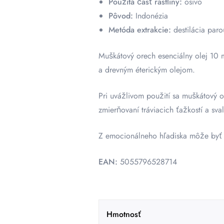
Použitá časť rastliny:
osivo
Pôvod:
Indonézia
Metóda extrakcie:
destilácia paro
Muškátový orech esenciálny olej 10 m
a drevným éterickým olejom.
Pri uvážlivom použití sa muškátový o
zmierňovaní tráviacich ťažkostí a sva
Z emocionálneho hľadiska môže byť é
EAN:
5055796528714
Hmotnosť