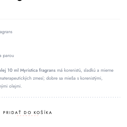
ragrans
a parou
ej 10 ml Myristica fragrans
má korenistú, sladkú a mierne
aterapeutických zmesí; dobre sa mieša s korenistými,
nými olejmi.
PRIDAŤ DO KOŠÍKA