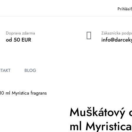
Prihlási
Doprava zdarma
Zákaznícka podp
od 50 EUR
info@darceky
TAKT
BLOG
10 ml Myristica fragrans
Muškátový o
ml Myristica