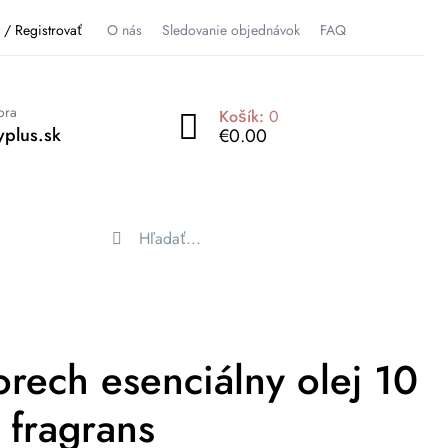
ť / Registrovať
O nás
Sledovanie objednávok
FAQ
ora
Košík:
0
plus.sk
€0.00
rech esenciálny olej 10
 fragrans